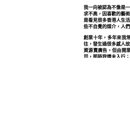
我一向被認為不像是一
求不高，因喜歡的藝術
是看見很多香港人生活
些不自覺的媒介，人們
創業十年，多年來我
往，發生過很多感人故
資源賣廣告，但由開
司，那時我還未入行；
人士的欣賞；儘管如此
小。
2014年夏天，有人
「主啊！我不太喜歡做
帝，上帝給了我開這設
否上帝想我走的路？
中，我有動機和動力參
文：「……你們中間最
是的，你不是一個出色