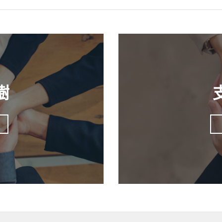
了。
現位於離島，最後參加了上環小組。 從弟兄姊妹對我的愛護中
怎樣可以賺錢、教我計數、給予我意見、用行動鼓勵我的生意，
出品；有弟兄和太太從市區拿着一加倫油漆來為我小店外牆翻新
有一對會計師弟兄姊妹夫婦加入，更特別開了一個Whatsapp 
樹
貨中大病，他們夫婦來小島幫我包裝等。最近第一次找公義樹創
天她禁食，卻陪伴我午餐，送我去碼頭等船，沿途分享了她的故
的心意和愛護、同路同行，是上帝的恩。有時我也從大家的意見
麼光景，憑信心、倚靠神、跟從主！等待「上帝為愛他的人所預
用生命的腳蹤榮耀上帝的名。