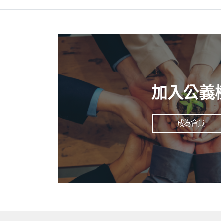
哈！今次我再沒有抗拒
我的設計公司和小店
勵。起初時他們緊張我
兄每次都支持我的曲奇
關心我生意怎樣；後來
加入公義
常鼓勵我，有次我在趕
聽、為我禱告、原來那
個啟發。弟兄姊妹們
成為會員
定，好叫我無論在甚
2:9）
我並不完美，卻毋忘要
Stella Cheng