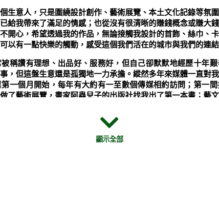
個生意人，只是圍繞設計創作、藝術展覽、本土文化記錄等氛圍
已給我帶來了滿足的情感；也從沒有很清晰的賺錢概念或賺大錢
不開心，希望透過我的作品，無論接觸我設計的首飾、絲巾、卡
可以有一點快樂的觸動，感受這個我們活在的城市與我們的連結
常被稱讚有理想、出品好、服務好，但自己卻默默地經歷十年艱
事，但這盤生意還是孤獨地一力承擔。縱然多年來媒體一直對我
業第一個月開始，每年有大約有一至數個傳媒相約訪問；第一間
做了藝術展覽，畫家阿蟲兒子的出版社找我出了第一本書；藝文
，我的生意一直未能上軌道，故此多年來我常有放棄的念頭。人
顯示全部
邀請我參加公義樹早餐祈禱會，那時候我正反思我的工作是上帝所
生意，但回想十年前我打造自己的設計品牌時，我甚麼都沒有，
計公司之機會。走過十年，我仍然學不好怎去做好，我是否還要
至於公義樹，我這個沒興趣談論生意的人，適合這類商人團契嗎
加這類聚會嗎？ 我將這些猶豫交託在禱告中 。過了個多月的
小的、他便為大。」（路加福音 9:48），上帝告訴我：「你
的生意人，但你要將你生命的精彩和其他人分享，介紹一個純生