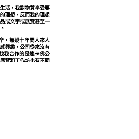
生活，我對物質享受要
的理想，反而我的理想
品或文字或展覽甚至一
。
辛，無疑十年間人來人
感興趣，公司從來沒有
找我合作的是連卡佛公
展覽和工作坊也有不同
在兩邊張力下，壓力不
喜悅嗎？我向上帝祈禱：
那時我曾禱告求問過上
繼續經營下去呢？這是
？我的生意好像要消失
時間，上帝給我一段經
去參加吧，那裏需要你，
意以外之生命角度。」