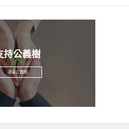
感受到上帝的恩典與鼓
還有代禱的支持。有弟
；弟兄姊妹們每星期都
群組為我公司禱告，也常
支持公義樹
辦人Jane傾談，她聆
事，那故事卻給了我一
當中尋回上帝給我的命
澆灌公義樹
備的。」（哥林多前書